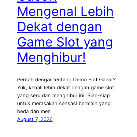
Mengenal Lebih
Dekat dengan
Game Slot yang
Menghibur!
Pernah dengar tentang Demo Slot Gacor?
Yuk, kenali lebih dekat dengan game slot
yang seru dan menghibur ini! Siap-siap
untuk merasakan sensasi bermain yang
beda dan men
August 7, 2026