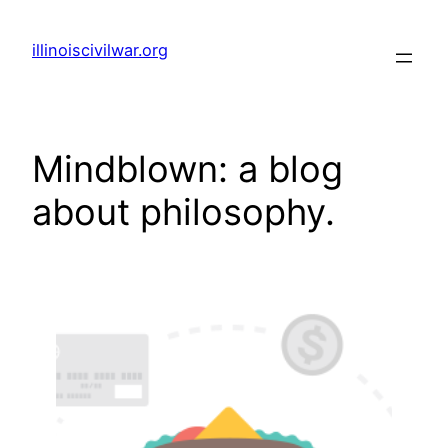
Skip
to
illinoiscivilwar.org
content
Mindblown: a blog
about philosophy.